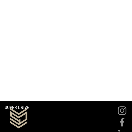
supplémentaires rajoutés au prix de la location. A régler lors de
la prise de la voiture)
Franchise : 3'000.-
Km suppl. CHF 2.50
Service de livraison sur demande
* La caution est plus élevée pour des questions d'assurance lors
de locations à l'étranger.
SUPER DRIVE