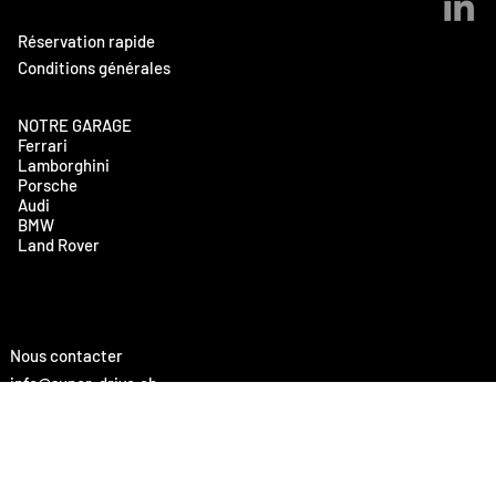
Réservation rapide
Conditions générales
NOTRE GARAGE
Ferrari
Lamborghini
Porsche
Audi
BMW
Land Rover
Nous contacter
info@super-drive.ch
Tel:
+41 79 1300 500
Rue de Biaufond 3
2300 La Chaux-de-Fonds