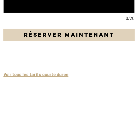
0/20
Réserver maintenant
Profitez d'une Porsche Macan S durant un jour complet avec 100
km inclus !
Voir tous les tarifs courte durée
Caution Suisse:
1'500 CHF (possibilité de réduire à 750.- pour 80.-
supplémentaires rajoutés au prix de la location.A régler lors de la
prise de la voiture)
Caution hors Suisse:
3'000 CHF* (possibilité de réduire à 1'500.- pour 80.-