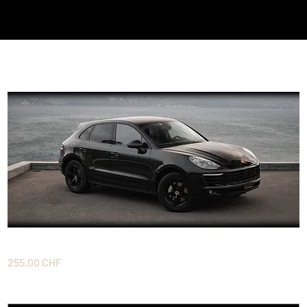
1 Jour en Macan S
Prix
255.00 CHF
A quelle date souhaitez-vous votre voiture ?
*