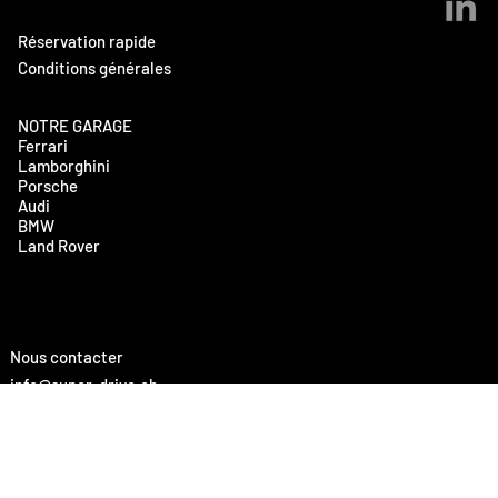
Réservation rapide
Conditions générales
NOTRE GARAGE
Ferrari
Lamborghini
Porsche
Audi
BMW
Land Rover
Nous contacter
info@super-drive.ch
Tel:
+41 79 1300 500
Rue de Biaufond 3
2300 La Chaux-de-Fonds