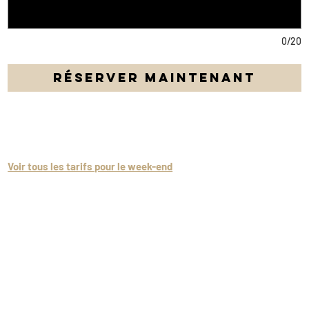
0/20
Réserver maintenant
Profitez d'une Porsche Panamera durant un week-end de 2 jours
avec 400 km inclus !
Voir tous les tarifs pour le week-end
Caution Suisse:
1'500 CHF (possibilité de réduire à 750.- pour 80.-
supplémentaires rajoutés au prix de la location.A régler lors de la
prise de la voiture)
Caution hors Suisse:
3'000 CHF* (possibilité de réduire à 1'500.- pour 80.-