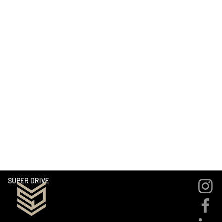
supplémentaires rajoutés au prix de la location. A régler lors de
la prise de la voiture)
Franchise : 3'000.-
Km suppl. CHF 2.50
Service de livraison sur demande
* La caution est plus élevée pour des questions d'assurance lors
de locations à l'étranger.
SUPER DRIVE