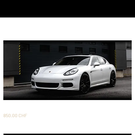
Week-end 2 Jours en Panamera
Prix
850.00 CHF
A quelle date souhaitez-vous votre voiture ?
*