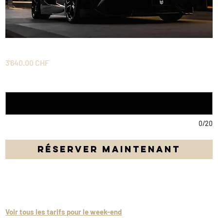
Week-end 3 Jours Aventador
Prix
3'640.00 CHF
A quelle date souhaitez-vous votre voiture ?
*
0/20
Réserver maintenant
Profitez d'une Lamborghini Aventador durant un week-end de 3
jours avec 600 km inclus !
Voir tous les tarifs pour le week-end